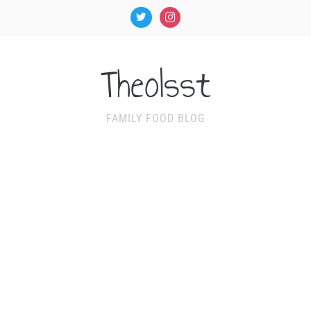
twitter
instagram
TheoIsst
FAMILY FOOD BLOG