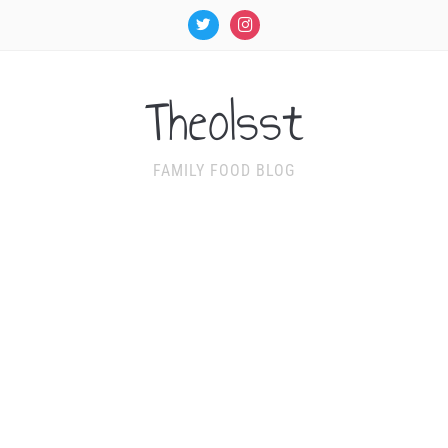
twitter
instagram
TheoIsst
FAMILY FOOD BLOG