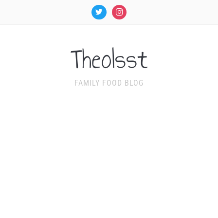
twitter
instagram
TheoIsst
FAMILY FOOD BLOG